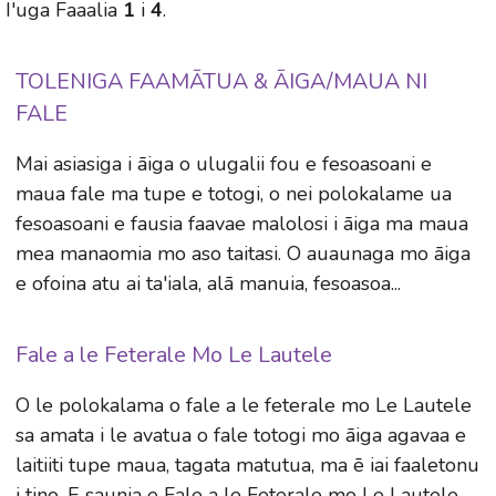
I'uga Faaalia
1
i
4
.
TOLENIGA FAAMĀTUA & ĀIGA/MAUA NI
FALE
Mai asiasiga i āiga o ulugalii fou e fesoasoani e
maua fale ma tupe e totogi, o nei polokalame ua
fesoasoani e fausia faavae malolosi i āiga ma maua
mea manaomia mo aso taitasi. O auaunaga mo āiga
e ofoina atu ai ta'iala, alā manuia, fesoasoa...
Fale a le Feterale Mo Le Lautele
O le polokalama o fale a le feterale mo Le Lautele
sa amata i le avatua o fale totogi mo āiga agavaa e
laitiiti tupe maua, tagata matutua, ma ē iai faaletonu
i tino. E saunia e Fale a le Feterale mo Le Lautele