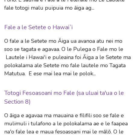
fale totogi malu puipuia mo āiga ag...
Fale a le Setete o Hawai`i
O fale a le Setete mo Āiga ua avanoa atu nei mo
soo se tagata e agavaa. O le Pulega o Fale mo le
Lautele i Hawai'i e puleaina foi Āiga a le Setete ma
polokalama ale Setete mo fale lautele mo Tagata
Matutua. E ese mai lea mai le polok...
Totogi Fesoasoani mo Fale (sa uluai ta'ua o le
Section 8)
O āiga e agavaa ma mauaina e filifili soo se fale e
mulimuli i tulafono a le polokalama ae e le faapea
na'o fale lea e maua fesoasoani mai le mālō. O le