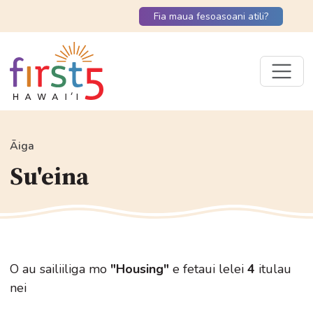
Fia maua fesoasoani atili?
Āiga
Su'eina
O au sailiiliga mo
"Housing"
e fetaui lelei
4
itulau
nei