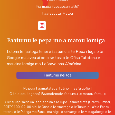
Fia maua fesoasoani atili?
Faafesootai Matou
Faatumu le pepa mo a matou lomiga
Lolomi le faailoga lenei e faatumu ai le Pepa i luga o le
Google ma avea ai oe o se tasi o le Ofisa Tutotonu e
mauaina lomiga mo Le Vave ona A'oa'oina.
Faatumu nei loa
Puipuia Faamatalaga Totino
|
Faafaigofie
|
O le a sou lagona?
Faamolemole faatumu le matou fomu. »
O lenei uepisaipti ua lagolagoina e le Tupe Faameaalofa (Grant Number)
90TP0100-02-00 Mai le Ofisa o le Amataga o le Tuputupu a'e o Fanau i
totonu o le Pulega mo Fanau ma Āiga, o se vaega o le Matagaluega o le