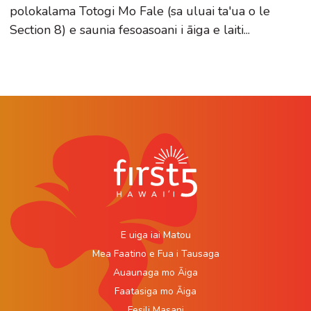
polokalama Totogi Mo Fale (sa uluai ta'ua o le
Section 8) e saunia fesoasoani i āiga e laiti...
E uiga iai Matou
Mea Faatino e Fua i Tausaga
Auaunaga mo Āiga
Faatasiga mo Āiga
Fesili Masani