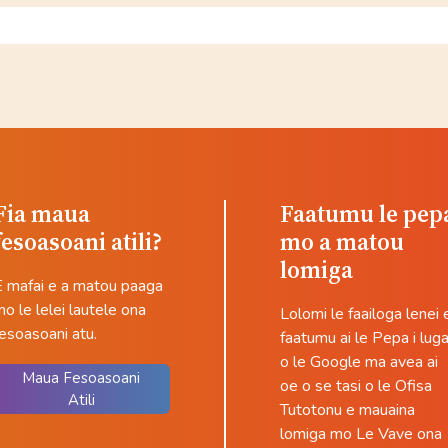
Fia maua
Faatumu le pep
fesoasoani atili?
mo a matou
lomiga
E mafai e a matou paaga
o le lelei lautele ona
Lolomi le faailoga lenei 
esoasoani atu.
faatumu ai le Pepa i lug
o le Google ma avea ai
Maua Fesoasoani
oe o se tasi o le Ofisa
Atili
Tutotonu e mauaina
lomiga mo Le Vave ona