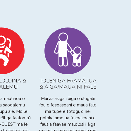
LŌLŌINA &
TOLENIGA FAAMĀTUA
ALEMU
& ĀIGA/MAUA NI FALE
faamautinoa o
Mai asiasiga i āiga o ulugalii
ma saogalemu
fou e fesoasoani e maua fale
tupu a'e. Mo le
ma tupe e totogi, o nei
afitiga faafoma'i
polokalame ua fesoasoani e
ed-QUEST ma le
fausia faavae malolosi i āiga
a le fesoasoani
ma maua mea manaomia mo