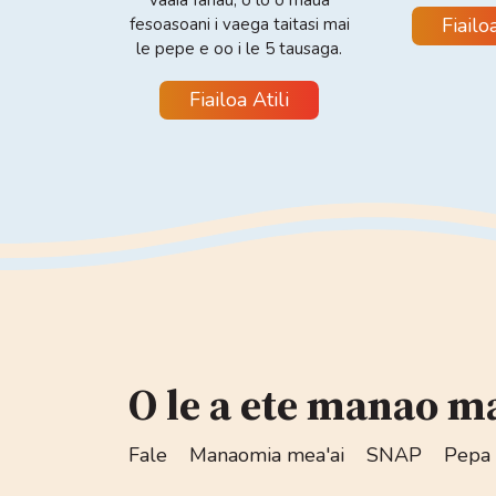
vaaia fanau, o lo o maua
Fiailoa
fesoasoani i vaega taitasi mai
le pepe e oo i le 5 tausaga.
Fiailoa Atili
O le a ete manao ma
Fale
Manaomia mea'ai
SNAP
Pepa 