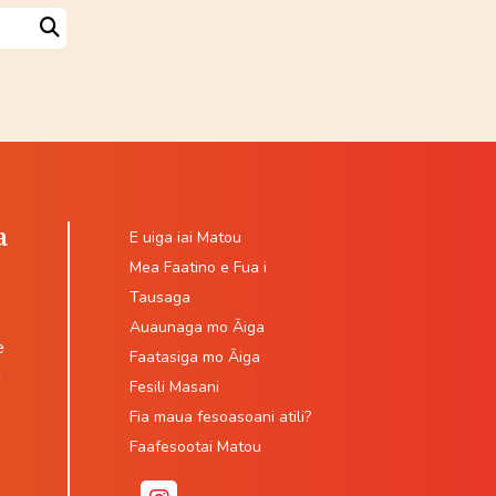
Search
a
E uiga iai Matou
Mea Faatino e Fua i
Tausaga
Auaunaga mo Āiga
e
Faatasiga mo Āiga
a
Fesili Masani
Fia maua fesoasoani atili?
Faafesootai Matou