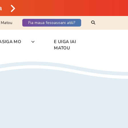
a
Search Keyword
i Matou
Fia maua fesoasoani atili?
ASIGA MO
E UIGA IAI
MATOU