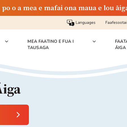
i po o a mea e mafai ona maua e lou āig
Languages
Faafesoota
MEA FAATINO E FUA I
FAAT
TAUSAGA
ĀIGA
iga