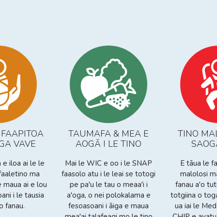
FAAPITOA
TAUMAFA & MEA E
TINO MA
IGA VAVE
AOGĀ I LE TINO
SAOG
 e iloa ai le le
Mai le WIC e oo i le SNAP
E tāua le 
faaletino ma
faasolo atu i le leai se totogi
malolosi 
 maua ai e lou
pe pa'u le tau o meaa'i i
fanau a'o tu
ani i le tausia
a'oga, o nei polokalama e
totgiina o tog
 o fanau.
fesoasoani i āiga e maua
ua iai le M
mea'ai talafeagi mo le tino
CHIP e avatu