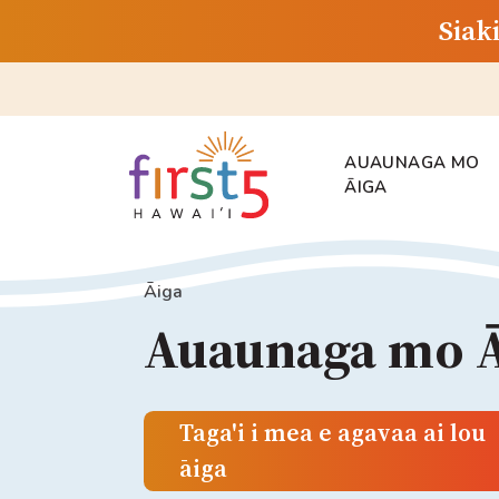
Siak
AUAUNAGA MO
ĀIGA
Āiga
Auaunaga mo Ā
Taga'i i mea e agavaa ai lou
āiga