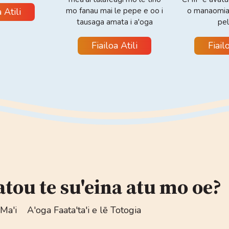
 Atili
mo fanau mai le pepe e oo i
o manaomia
tausaga amata i a'oga
pel
Fiailoa Atili
Fiail
tou te su'eina atu mo oe?
Ma'i
A'oga Faata'ta'i e lē Totogia