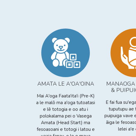
AMATA LE A'OA'OINA
MANAOGA 
& PUIPU
Mai A'oga Faata'ita'i (Pre-K)
E fai fua su'ega
a le malō ma a'oga tutoatasi
tuputupu ae 
e lē totogia e oo atu i
puipuiga vave e
polokalama pei o Vasega
āiga le fesoaso
Amata (Head Start) ma
lelei a'e
fesoasoani e totogi i latou e