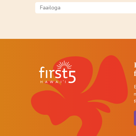
Faailoga
m
f