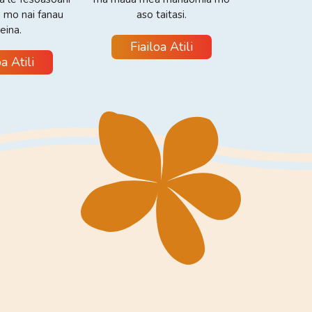
 mo nai fanau
aso taitasi.
eina.
Fiailoa Atili
oa Atili