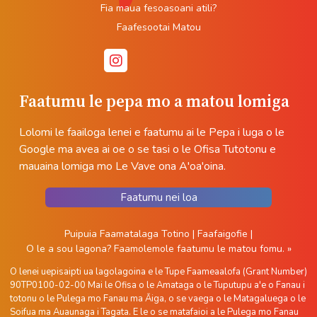
Fia maua fesoasoani atili?
Faafesootai Matou
Faatumu le pepa mo a matou lomiga
Lolomi le faailoga lenei e faatumu ai le Pepa i luga o le
Google ma avea ai oe o se tasi o le Ofisa Tutotonu e
mauaina lomiga mo Le Vave ona A'oa'oina.
Faatumu nei loa
Puipuia Faamatalaga Totino
|
Faafaigofie
|
O le a sou lagona?
Faamolemole faatumu le matou fomu. »
O lenei uepisaipti ua lagolagoina e le Tupe Faameaalofa (Grant Number)
90TP0100-02-00 Mai le Ofisa o le Amataga o le Tuputupu a'e o Fanau i
totonu o le Pulega mo Fanau ma Āiga, o se vaega o le Matagaluega o le
Soifua ma Auaunaga i Tagata. E le o se matafaioi a le Pulega mo Fanau