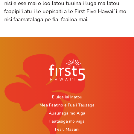
nisi e ese mai o loo latou tuuina i luga ma latou
faapipi'i atu i le uepisaiti a le First Five Hawaiʻi mo
nisi faamatalaga pe fia faailoa mai.
E uiga iai Matou
Mea Faatino e Fua i Tausaga
Auaunaga mo Āiga
Faatasiga mo Āiga
Fesili Masani