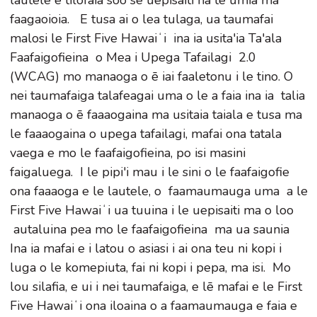
lautele e tilofaia soo se uepisaiti na te umia ma
faagaoioia. E tusa ai o lea tulaga, ua taumafai
malosi le First Five Hawaiʻi ina ia usita'ia Ta'ala
Faafaigofieina o Mea i Upega Tafailagi 2.0
(WCAG) mo manaoga o ē iai faaletonu i le tino. O
nei taumafaiga talafeagai uma o le a faia ina ia talia
manaoga o ē faaaogaina ma usitaia taiala e tusa ma
le faaaogaina o upega tafailagi, mafai ona tatala
vaega e mo le faafaigofieina, po isi masini
faigaluega. I le pipi'i mau i le sini o le faafaigofie
ona faaaoga e le lautele, o faamaumauga uma a le
First Five Hawaiʻi ua tuuina i le uepisaiti ma o loo
autaluina pea mo le faafaigofieina ma ua saunia
Ina ia mafai e i latou o asiasi i ai ona teu ni kopi i
luga o le komepiuta, fai ni kopi i pepa, ma isi. Mo
lou silafia, e ui i nei taumafaiga, e lē mafai e le First
Five Hawaiʻi ona iloaina o a faamaumauga e faia e