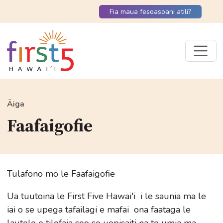
Fia maua fesoasoani atili?
Āiga
Faafaigofie
Tulafono mo le Faafaigofie
Ua tuutoina le First Five Hawai'i i le saunia ma le
iai o se upega tafailagi e mafai ona faataga le