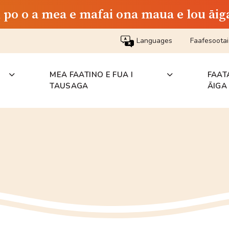
i po o a mea e mafai ona maua e lou āig
Languages
Faafesoota
MEA FAATINO E FUA I
FAAT
TAUSAGA
ĀIGA