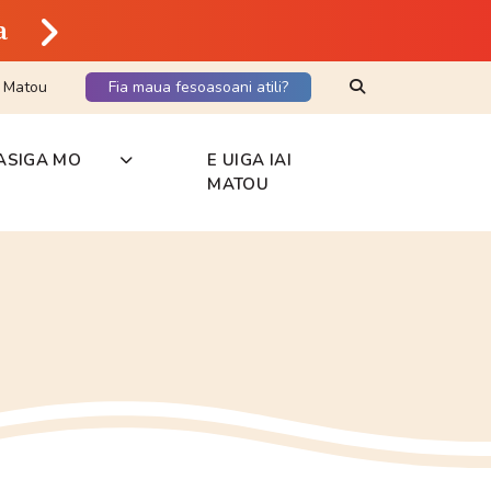
a
Search Keyword
i Matou
Fia maua fesoasoani atili?
ASIGA MO
E UIGA IAI
MATOU