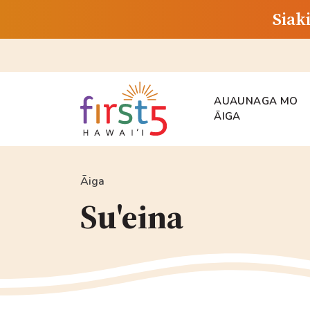
Siak
AUAUNAGA MO
ĀIGA
Āiga
Su'eina