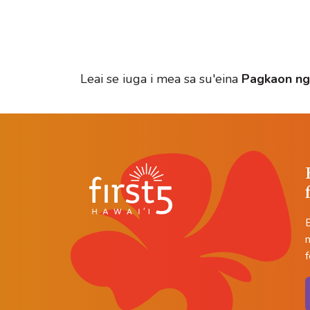
Leai se iuga i mea sa su'eina
Pagkaon ng
m
f