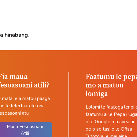
a hinabang
.
Fia maua
Faatumu le pep
fesoasoani atili?
mo a matou
lomiga
E mafai e a matou paaga
o le lelei lautele ona
Lolomi le faailoga lenei 
esoasoani atu.
faatumu ai le Pepa i lug
o le Google ma avea ai
Maua Fesoasoani
oe o se tasi o le Ofisa
Atili
Tutotonu e mauaina