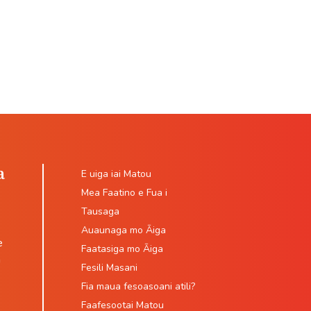
a
E uiga iai Matou
Mea Faatino e Fua i
Tausaga
Auaunaga mo Āiga
e
Faatasiga mo Āiga
a
Fesili Masani
Fia maua fesoasoani atili?
Faafesootai Matou